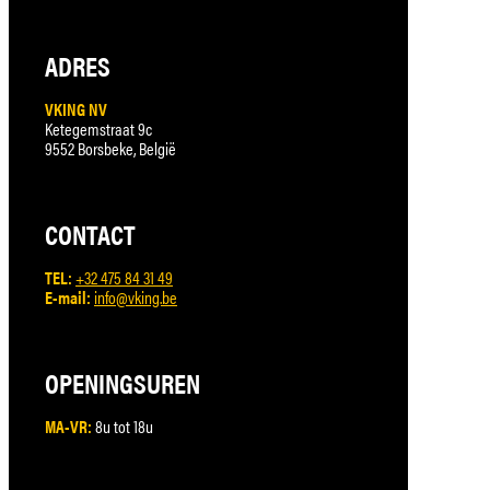
ADRES
VKING NV
Ketegemstraat 9c
9552 Borsbeke, België
CONTACT
TEL:
+32 475 84 31 49
E-mail:
info@vking.be
OPENINGSUREN
MA-VR:
8u tot 18u