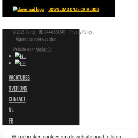
DOWNLOAD ONZE CATALOOG
© 2026 Vking
BE-0444.651.661
Privacy Policy
Algemene voorwaarden
Website door
Atelier 64
VACATURES
OVER ONS
CONTACT
NL
FR
Wij gebruiken cookies om de website goed te laten