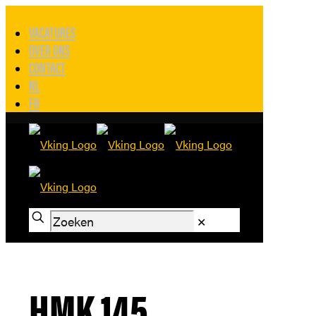
VACATURES
OVER ONS
CONTACT
NL
FR
✕
HMK 145